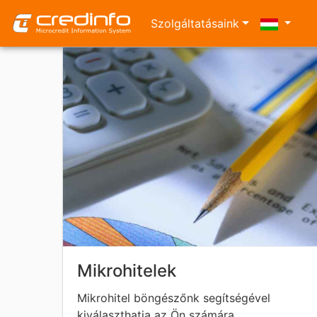
Szolgáltatásaink
Mikrohitelek
Mikrohitel böngészőnk segítségével
kiválaszthatja az Ön számára