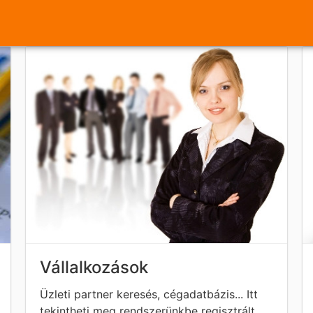
Vállalkozások
Üzleti partner keresés, cégadatbázis... Itt
tekintheti meg rendszerünkbe regisztrált