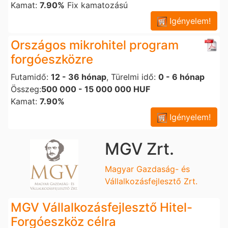
Kamat:
7.90%
Fix kamatozású
Igényelem!
Országos mikrohitel program
forgóeszközre
Futamidő:
12 - 36 hónap
, Türelmi idő:
0 - 6 hónap
Összeg:
500 000 - 15 000 000 HUF
Kamat:
7.90%
Igényelem!
MGV Zrt.
Magyar Gazdaság- és
Vállalkozásfejlesztő Zrt.
MGV Vállalkozásfejlesztő Hitel-
Forgóeszköz célra