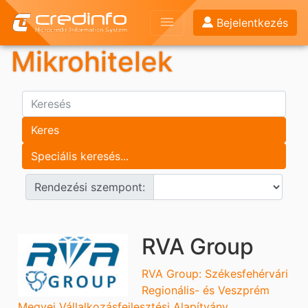
menu
Bejelentkezés
Mikrohitelek
Rendezési szempont:
RVA Group
RVA Group: Székesfehérvári
Regionális- és Veszprém
Megyei Vállalkozásfejlesztési Alapítvány