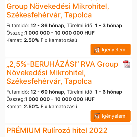
Group Növekedési Mikrohitel,
Székesfehérvár, Tapolca
Futamidő:
12 - 36 hónap
, Türelmi idő:
1 - 3 hónap
Összeg:
1 000 000 - 10 000 000 HUF
Kamat:
2.50%
Fix kamatozású
Igényelem!
„2,5%-BERUHÁZÁSI” RVA Group
Növekedési Mikrohitel,
Székesfehérvár, Tapolca
Futamidő:
12 - 60 hónap
, Türelmi idő:
1 - 6 hónap
Összeg:
1 000 000 - 10 000 000 HUF
Kamat:
2.50%
Fix kamatozású
Igényelem!
PRÉMIUM Rulírozó hitel 2022