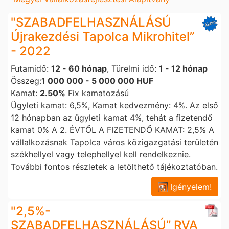
"SZABADFELHASZNÁLÁSÚ
Újrakezdési Tapolca Mikrohitel”
- 2022
Futamidő:
12 - 60 hónap
, Türelmi idő:
1 - 12 hónap
Összeg:
1 000 000 - 5 000 000 HUF
Kamat:
2.50%
Fix kamatozású
Ügyleti kamat: 6,5%, Kamat kedvezmény: 4%. Az első
12 hónapban az ügyleti kamat 4%, tehát a fizetendő
kamat 0% A 2. ÉVTŐL A FIZETENDŐ KAMAT: 2,5% A
vállalkozásnak Tapolca város közigazgatási területén
székhellyel vagy telephellyel kell rendelkeznie.
További fontos részletek a letölthető tájékoztatóban.
Igényelem!
"2,5%-
SZABADFELHASZNÁLÁSÚ” RVA